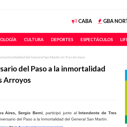
CABA
GBA NOR
OLOGÍA
CULTURA
DEPORTES
ESPECTÁCULOS
LI
 a la inmortalidad del General San Martin en Tres Arroyos
sario del Paso a la inmortalidad
s Arroyos
s Aires, Sergio Berni
, participó junto al
Intendente de Tres
aniversario del Paso a la Inmortalidad del General San Martín.