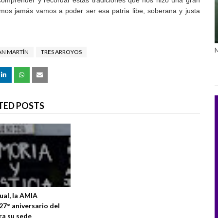
 comprender y recordar estas tradiciones que nos hizo una gran
os jamás vamos a poder ser esa patria libe, soberana y justa
AN MARTÍN
TRES ARROYOS
TED POSTS
ual, la AMIA
7° aniversario del
a su sede