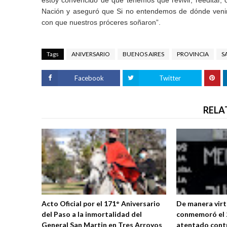
estoy convencido de que tenemos que revivir, reeditar,
Nación y aseguró que Si no entendemos de dónde venim
con que nuestros próceres soñaron”.
Tags
ANIVERSARIO
BUENOS AIRES
PROVINCIA
S
Facebook
Twitter
RELA
Acto Oficial por el 171° Aniversario
De manera virt
del Paso a la inmortalidad del
conmemoró el 2
General San Martin en Tres Arroyos
atentado contr