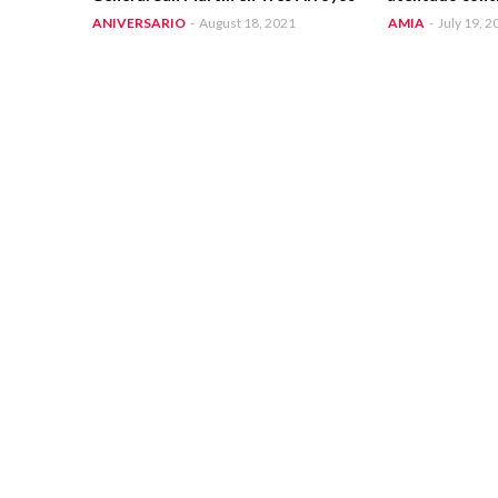
ANIVERSARIO
-
August 18, 2021
AMIA
-
July 19, 2