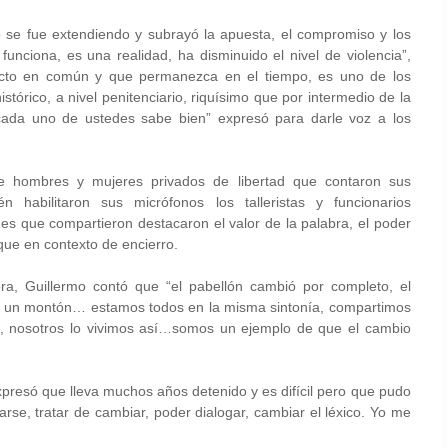
o se fue extendiendo y subrayó la apuesta, el compromiso y los
nciona, es una realidad, ha disminuido el nivel de violencia”,
ecto en común y que permanezca en el tiempo, es uno de los
stórico, a nivel penitenciario, riquísimo que por intermedio de la
ada uno de ustedes sabe bien” expresó para darle voz a los
tre hombres y mujeres privados de libertad que contaron sus
 habilitaron sus micrófonos los talleristas y funcionarios
nes que compartieron destacaron el valor de la palabra, el poder
lique en contexto de encierro.
, Guillermo contó que “el pabellón cambió por completo, el
mos un montón… estamos todos en la misma sintonía, compartimos
así, nosotros lo vivimos así…somos un ejemplo de que el cambio
xpresó que lleva muchos años detenido y es difícil pero que pudo
rzarse, tratar de cambiar, poder dialogar, cambiar el léxico. Yo me