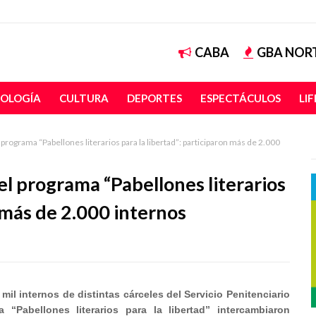
CABA
GBA NOR
OLOGÍA
CULTURA
DEPORTES
ESPECTÁCULOS
LI
programa “Pabellones literarios para la libertad”: participaron más de 2.000
el programa “Pabellones literarios
n más de 2.000 internos
 mil internos de distintas cárceles del Servicio Penitenciario
Pabellones literarios para la libertad” intercambiaron