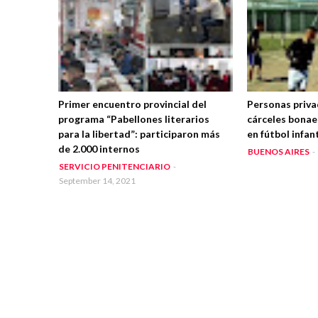
Primer encuentro provincial del
Personas priva
programa “Pabellones literarios
cárceles bonae
para la libertad”: participaron más
en fútbol infant
de 2.000 internos
BUENOS AIRES
-
SERVICIO PENITENCIARIO
-
September 14, 2021