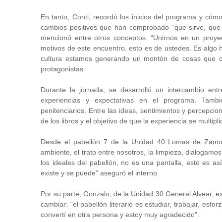
En tanto, Conti, recordó los inicios del programa y cóm
cambios positivos que han comprobado “que sirve, que fu
mencionó entre otros conceptos. “Unirnos en un proy
motivos de este encuentro, esto es de ustedes. Es algo hi
cultura estamos generando un montón de cosas que c
protagonistas.
Durante la jornada, se desarrolló un intercambio en
experiencias y expectativas en el programa. También
penitenciarios. Entre las ideas, sentimientos y percepcio
de los libros y el objetivo de que la experiencia se multip
Desde el pabellón 7 de la Unidad 40 Lomas de Zamora
ambiente, el trato entre nosotros, la limpieza, dialoga
los ideales del pabellón, no es una pantalla, esto es 
existe y se puede” aseguró el interno.
Por su parte, Gonzalo, de la Unidad 30 General Alvear, e
cambiar: “el pabellón literario es estudiar, trabajar, esfo
convertí en otra persona y estoy muy agradecido”.