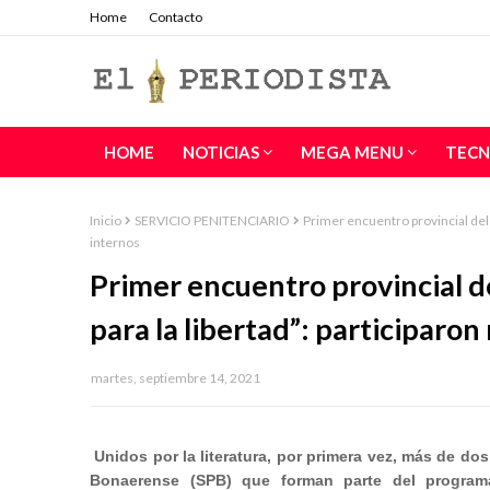
Home
Contacto
HOME
NOTICIAS
MEGA MENU
TECN
Inicio
SERVICIO PENITENCIARIO
Primer encuentro provincial del 
internos
Primer encuentro provincial d
para la libertad”: participaro
martes, septiembre 14, 2021
Unidos por la literatura, por primera vez, más de dos
Bonaerense (SPB) que forman parte del programa “