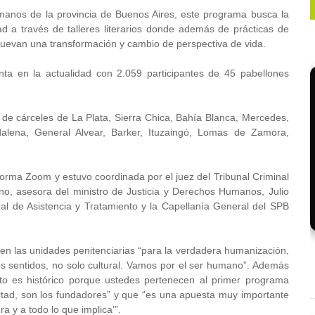
umanos de la provincia de Buenos Aires, este programa busca la
ad a través de talleres literarios donde además de prácticas de
muevan una transformación y cambio de perspectiva de vida.
nta en la actualidad con 2.059 participantes de 45 pabellones
 de cárceles de La Plata, Sierra Chica, Bahía Blanca, Mercedes,
dalena, General Alvear, Barker, Ituzaingó, Lomas de Zamora,
aforma Zoom y estuvo coordinada por el juez del Tribunal Criminal
o, asesora del ministro de Justicia y Derechos Humanos, Julio
ral de Asistencia y Tratamiento y la Capellanía General del SPB
en las unidades penitenciarias “para la verdadera humanización,
los sentidos, no solo cultural. Vamos por el ser humano”. Además
to es histórico porque ustedes pertenecen al primer programa
ibertad, son los fundadores” y que “es una apuesta muy importante
ra y a todo lo que implica’”.