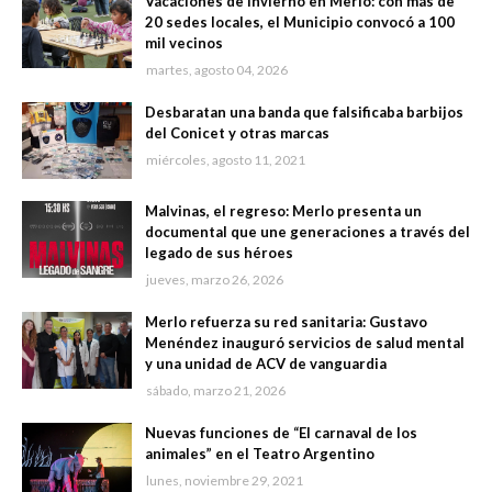
Vacaciones de invierno en Merlo: con más de
20 sedes locales, el Municipio convocó a 100
mil vecinos
martes, agosto 04, 2026
Desbaratan una banda que falsificaba barbijos
del Conicet y otras marcas
miércoles, agosto 11, 2021
Malvinas, el regreso: Merlo presenta un
documental que une generaciones a través del
legado de sus héroes
jueves, marzo 26, 2026
Merlo refuerza su red sanitaria: Gustavo
Menéndez inauguró servicios de salud mental
y una unidad de ACV de vanguardia
sábado, marzo 21, 2026
Nuevas funciones de “El carnaval de los
animales” en el Teatro Argentino
lunes, noviembre 29, 2021