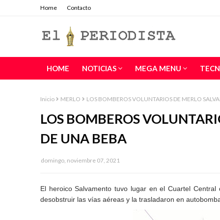
Home
Contacto
HOME
NOTICIAS
MEGA MENU
TECN
Inicio
MERLO
LOS BOMBEROS VOLUNTARIOS DE MERLO SALVAN
LOS BOMBEROS VOLUNTARIO
DE UNA BEBA
domingo, noviembre 07, 2021
El heroico Salvamento tuvo lugar en el Cuartel Central
desobstruir las vías
aéreas y la trasladaron en autobomba 