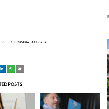
85758623725298&id=100068734
TED POSTS