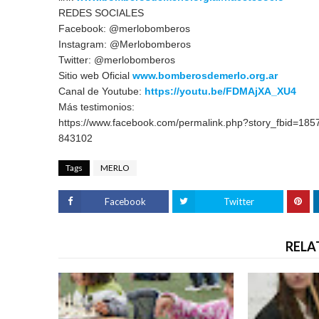
REDES SOCIALES
Facebook: @merlobomberos
Instagram: @Merlobomberos
Twitter: @merlobomberos
Sitio web Oficial
www.bomberosdemerlo.org.ar
Canal de Youtube:
https://youtu.be/FDMAjXA_XU4
Más testimonios:
https://www.facebook.com/permalink.php?story_fbid=1
843102
Tags
MERLO
Facebook
Twitter
RELA