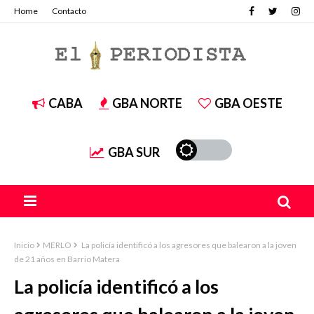
Home
Contacto
CABA
GBA NORTE
GBA OESTE
GBA SUR
Inicio
MERLO
La policía identificó a los agresores que balearon a la joven
de 21 años en Barrio Matera
La policía identificó a los