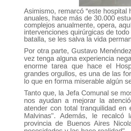
Asimismo, remarcó “este hospital
anuales, hace más de 30.000 estu
complejos anualmente, opera, aqu
intervenciones quirúrgicas de todo
batalla, se les salva la vida perm
Por otra parte, Gustavo Menéndez
vez tenga alguna experiencia neg
enorme tarea que hace el Hosp
grandes orgullos, es una de las fo
lo que en forma miserable algún sec
Tanto que, la Jefa Comunal se mos
nos ayudan a mejorar la atenci
atender con total tranquilidad e
Malvinas". Además, le recalcó l
provincia de Buenos Aires Nicol
necesidades y las hace realidad".