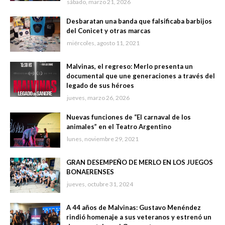
sábado, marzo 21, 2026
Desbaratan una banda que falsificaba barbijos
del Conicet y otras marcas
miércoles, agosto 11, 2021
Malvinas, el regreso: Merlo presenta un
documental que une generaciones a través del
legado de sus héroes
jueves, marzo 26, 2026
Nuevas funciones de “El carnaval de los
animales” en el Teatro Argentino
lunes, noviembre 29, 2021
GRAN DESEMPEÑO DE MERLO EN LOS JUEGOS
BONAERENSES
jueves, octubre 31, 2024
A 44 años de Malvinas: Gustavo Menéndez
rindió homenaje a sus veteranos y estrenó un