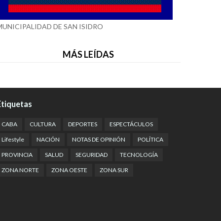
MUNICIPALIDAD DE SAN ISIDRO
MÁS LEÍDAS
Etiquetas
CABA
CULTURA
DEPORTES
ESPECTÁCULOS
Lifestyle
NACIÓN
NOTAS DE OPINIÓN
POLÍTICA
PROVINCIA
SALUD
SEGURIDAD
TECNOLOGÍA
ZONA NORTE
ZONA OESTE
ZONA SUR