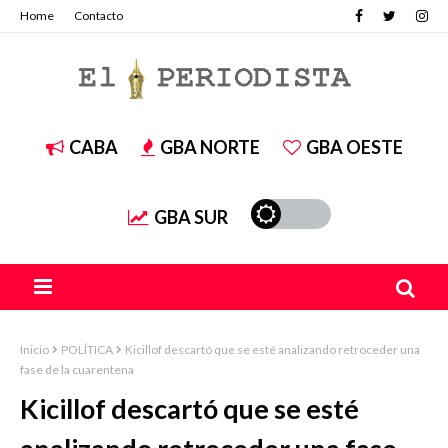
Home
Contacto
CABA
GBA NORTE
GBA OESTE
GBA SUR
Inicio
POLÍTICA
Kicillof descartó que se esté analizando retroceder una
fase de la cuarentena
Kicillof descartó que se esté