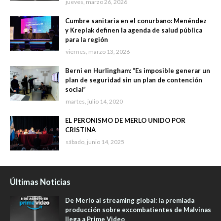
jueves, marzo 26, 2026
Cumbre sanitaria en el conurbano: Menéndez
y Kreplak definen la agenda de salud pública
para la región
viernes, marzo 13, 2026
Berni en Hurlingham: “Es imposible generar un
plan de seguridad sin un plan de contención
social”
martes, julio 14, 2020
EL PERONISMO DE MERLO UNIDO POR
CRISTINA
sábado, junio 14, 2025
Últimas Noticias
De Merlo al streaming global: la premiada
producción sobre excombatientes de Malvinas
llega a Prime Video