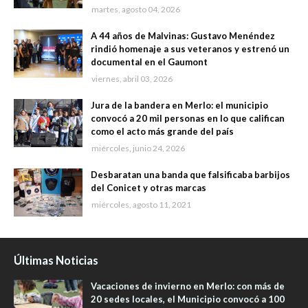
martes, agosto 04, 2026
A 44 años de Malvinas: Gustavo Menéndez
rindió homenaje a sus veteranos y estrenó un
documental en el Gaumont
viernes, abril 03, 2026
Jura de la bandera en Merlo: el municipio
convocó a 20 mil personas en lo que califican
como el acto más grande del país
miércoles, junio 24, 2026
Desbaratan una banda que falsificaba barbijos
del Conicet y otras marcas
miércoles, agosto 11, 2021
Últimas Noticias
Vacaciones de invierno en Merlo: con más de
20 sedes locales, el Municipio convocó a 100