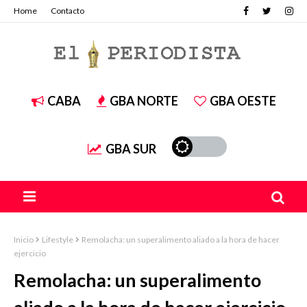
Home
Contacto
CABA
GBA NORTE
GBA OESTE
GBA SUR
Inicio
Lifestyle
Remolacha: un superalimento aliado a la hora de hacer
ejercicio
Remolacha: un superalimento