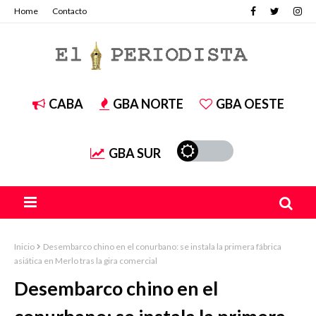
Home
Contacto
CABA
GBA NORTE
GBA OESTE
GBA SUR
Inicio
Desembarco chino en el conurbano: se instala la primera fábrica
asiática en Merlo tras la gira comercial
Desembarco chino en el