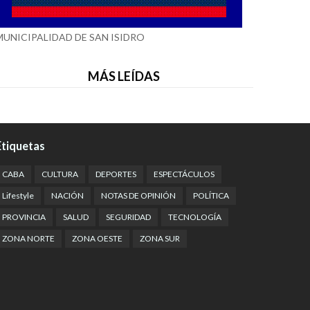
MUNICIPALIDAD DE SAN ISIDRO
MÁS LEÍDAS
Etiquetas
CABA
CULTURA
DEPORTES
ESPECTÁCULOS
Lifestyle
NACIÓN
NOTAS DE OPINIÓN
POLÍTICA
PROVINCIA
SALUD
SEGURIDAD
TECNOLOGÍA
ZONA NORTE
ZONA OESTE
ZONA SUR