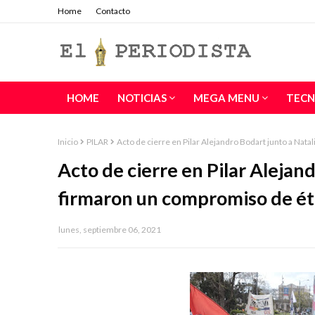
Home
Contacto
HOME
NOTICIAS
MEGA MENU
TECN
Inicio
PILAR
Acto de cierre en Pilar Alejandro Bodart junto a Nata
Acto de cierre en Pilar Alejan
firmaron un compromiso de éti
lunes, septiembre 06, 2021