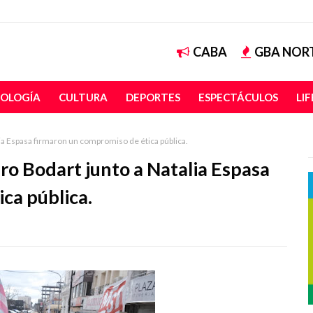
CABA
GBA NOR
OLOGÍA
CULTURA
DEPORTES
ESPECTÁCULOS
LI
lia Espasa firmaron un compromiso de ética pública.
dro Bodart junto a Natalia Espasa
ca pública.