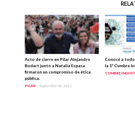
RELA
Acto de cierre en Pilar Alejandro
Conocé a todos
Bodart junto a Natalia Espasa
la 1ª Cumbre In
firmaron un compromiso de ética
CUMBRE INDUST
pública.
PILAR
-
September 06, 2021